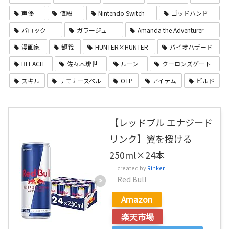
声優
値段
Nintendo Switch
ゴッドハンド
バロック
ガラージュ
Amanda the Adventurer
漫画家
観戦
HUNTER×HUNTER
バイオハザード
BLEACH
佐々木琲世
ルーン
クーロンズゲート
スキル
サモナースペル
OTP
アイテム
ビルド
【レッドブル エナジード
リンク】翼を授ける
250ml×24本
created by
Rinker
Red Bull
Amazon
楽天市場