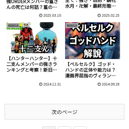
強ORDERメンバーの篁さ
水月・卍解・最終形態か
んの死亡は何話？篁の全
ら名言・裏切り・登場
てを解説
2025.03.10
2025.02.25
話・考察まで徹底解説！
MANGA
MANGA
【ハンターハンター】十
二支んメンバーの強さラ
【ベルセルク】ゴッド・
ンキングと考察！新旧メ
ハンドの正体や能力は？
ンバーの念能力・プロフ
漫画界屈指のヴィランを
ィールを徹底解説
未読の方向けに紹介
2024.12.31
2024.09.28
次のページ