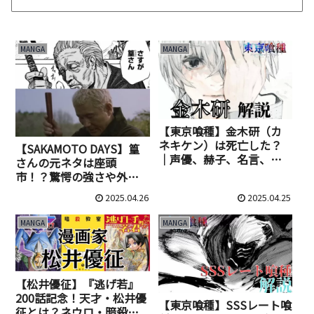
MANGA
MANGA
【東京喰種】金木研（カ
ネキケン）は死亡した？
【SAKAMOTO DAYS】篁
｜声優、赫子、名言、強
さんの元ネタは座頭
さ、トーカとの関係まで
市！？驚愕の強さや外見
徹底解説【ネタバレ注
など謎多き共通点を考
2025.04.26
2025.04.25
意】
察！
MANGA
MANGA
【松井優征】『逃げ若』
200話記念！天才・松井優
【東京喰種】SSSレート喰
征とは？ネウロ・暗殺教