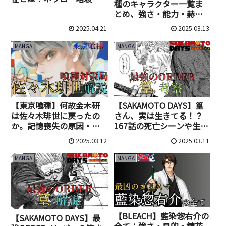
種のキャラクター一覧ま
室からの軌跡、学歴、ボ
とめ、強さ・能力・赫
ーボボアシスタント時代
子・戦闘スタイルを解説
まで徹底解説！
2025.04.21
2025.03.13
MANGA
MANGA
【東京喰種】何故金木研
【SAKAMOTO DAYS】篁
は佐々木琲世に戻ったの
さん、実は生きてる！？
か。記憶喪失の原因・同
167話の死亡シーンや生存
一人物である理由・名前
説を考察！
2025.03.12
2025.03.11
の由来を解説
MANGA
MANGA
【BLEACH】藍染惣右介の
【SAKAMOTO DAYS】最
全て：強さ・目的・鏡花