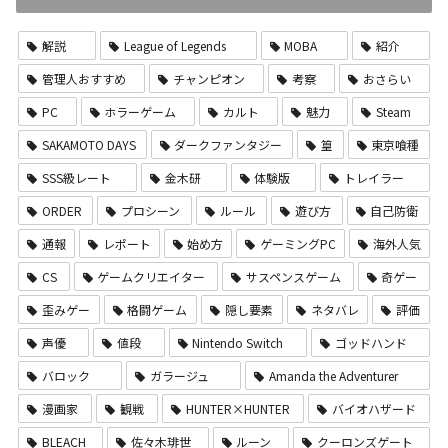
解説
League of Legends
MOBA
紹介
管理人おすすめ
チャンピオン
考察
おさらい
PC
ホラーゲーム
カルト
魅力
Steam
SAKAMOTO DAYS
ダークファンタジー
篁
東京喰種
SSS級レート
金木研
体験版
トレイラー
ORDER
プロシーン
ルール
遊び方
自己防衛
通報
レポート
始め方
ゲーミングPC
海外人気
CS
ゲームクリエイター
サスペンスゲーム
奇ゲー
歪みゲー
格闘ゲーム
隠し要素
ネタバレ
評価
声優
値段
Nintendo Switch
ゴッドハンド
バロック
ガラージュ
Amanda the Adventurer
漫画家
観戦
HUNTER×HUNTER
バイオハザード
BLEACH
佐々木琲世
ルーン
クーロンズゲート