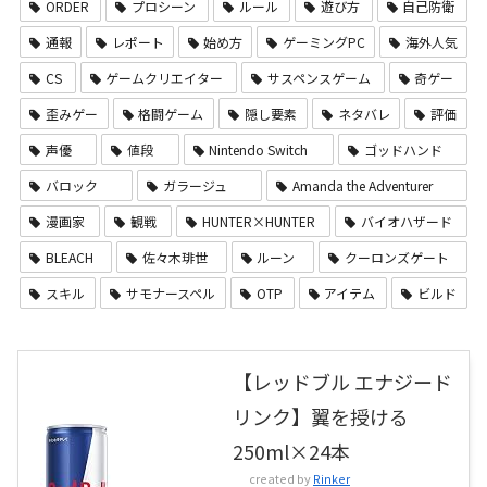
ORDER
プロシーン
ルール
遊び方
自己防衛
通報
レポート
始め方
ゲーミングPC
海外人気
CS
ゲームクリエイター
サスペンスゲーム
奇ゲー
歪みゲー
格闘ゲーム
隠し要素
ネタバレ
評価
声優
値段
Nintendo Switch
ゴッドハンド
バロック
ガラージュ
Amanda the Adventurer
漫画家
観戦
HUNTER×HUNTER
バイオハザード
BLEACH
佐々木琲世
ルーン
クーロンズゲート
スキル
サモナースペル
OTP
アイテム
ビルド
【レッドブル エナジード
リンク】翼を授ける
250ml×24本
created by
Rinker