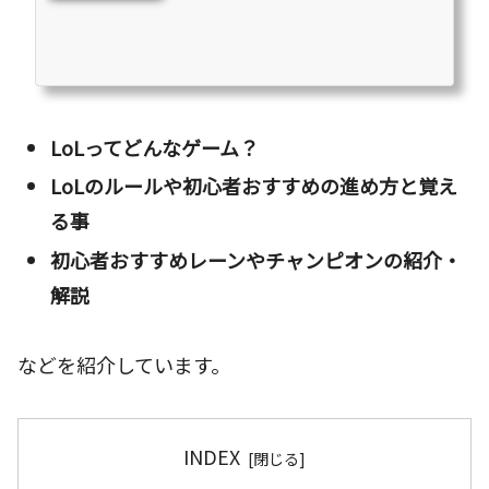
た。ここまで多くなってしまった理由は『League of Legends』がチ
ュートリアルで説明されること以外に知らなければいけないことが多
すぎるからです。またコンセプトが「全くの初心者さんが安心してラ
ンクに行けるまで」をコンセプトにしているのでここまで多くなって
しまいました。あまりにも数が多くなってしまい見づらくなってしま
った...
LoLってどんなゲーム？
LoLのルールや初心者おすすめの進め方と覚え
る事
初心者おすすめレーンやチャンピオンの紹介・
解説
などを紹介しています。
INDEX