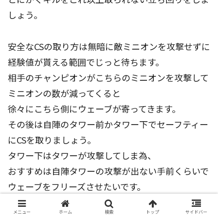
しょう。
安全なCSの取り方は無暗に敵ミニオンを攻撃せずに
経験値が貰える範囲でじっと待ちます。
相手のチャンピオンがこちらのミニオンを攻撃して
ミニオンの数が減ってくると
徐々にこちら側にウェーブが寄ってきます。
その後は自陣のタワー前かタワー下でセーフティー
にCSを取りましょう。
タワー下はタワーが攻撃してしま為、
おすすめは自陣タワーの攻撃が出ない手前くらいで
ウェーブをフリーズさせたいです。
またここではCSを取る時のみミニオンを攻撃するよ
メニュー
ホーム
検索
トップ
サイドバー
うにしてウェーブを押さないようにしましょう。