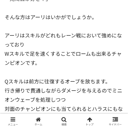
そんな方はアーリはいかがでしょうか。
アーリはスキルがどれもレーン戦において強めにな
っており
Wスキルで足を速くすることでロームも出来るチャ
ンピオンです。
Qスキルは前方に往復するオーブを放ちます。
行き帰りで貫通しながらダメージを与えるのでミニ
オンウェーブを処理しつつ
対面のチャンピオンにも当てられるとハラスにもな
ります。
メニュー
ホーム
検索
トップ
サイドバー
Wスキルは近くにいる敵ユニットに対して3つ狐火