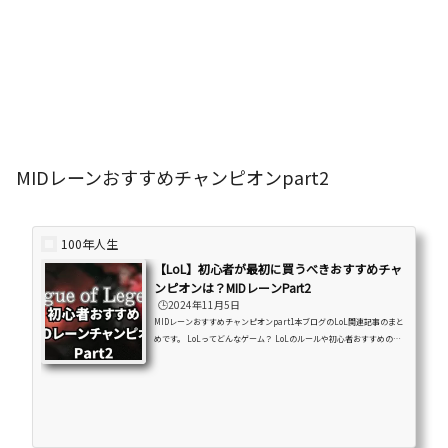
MIDレーンおすすめチャンピオンpart2
100年人生
【LoL】初心者が最初に買うべきおすすめチャ
ンピオンは？MIDレーンPart2
🕒️2024年11月5日
MIDレーンおすすめチャンピオンpart1本ブログのLoL関連記事のまと
めです。 LoLってどんなゲーム？ LoLのルールや初心者おすすめの進
め方と覚える事 初心者おすすめレーンやチャンピオンの紹介・解説な
どを紹介しています。はじめに本ブログでは連日『League of Legend
s』について様々な記事を書いてきました。ゲームの概要・魅力から始
まり、レーンの解説、勝ちへの考え方など初心者さんに向けた記事を
中心に出来るだけわかりやすく紹介してきたつもりです。今回は満を
持して『League of Legends』の初心者さんおすすめチャンピオン...