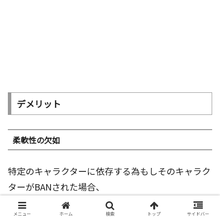
デメリット
柔軟性の欠如
特定のキャラクターに依存する為もしそのキャラク
ターがBANされた場合、
プレイヤーは急遽他のキャラクターに切り替えなけ
メニュー
ホーム
検索
トップ
サイドバー
ればなりません。