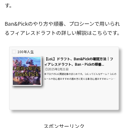
す。
Ban&Pickのやり方や順番、プロシーンで用いられ
るフィアレスドラフトの詳しい解説はこちらです。
100年人生
【LoL】ドラフト、Ban&Pickの確認方法｜フ
ィアレスドラフト、Ban・Pickの順番...
🕒️2025年2月21日
本ブログのLoL関連記事のまとめです。 LoLってどんなゲーム？ LoLの
ルールや初心者おすすめの進め方と覚える事 初心者おすすめレーンや
チャンピオンの紹介・解説などを紹介しています。はじめに「LoLを始
めたけどドラフトのやり方がわからない！」「Ban&Pickの画面って
どうやって見るの？」「プロシーンのドラフトのやり方を知りた
い！」この様な悩みをお持ちの方は是非こちらの記事をお読みくださ
い！初心者の方にも分かり易く画像付きで解説しています。 この記事
で解説している事 Ban&Pick画面の見方 2025年に新...
スポンサーリンク