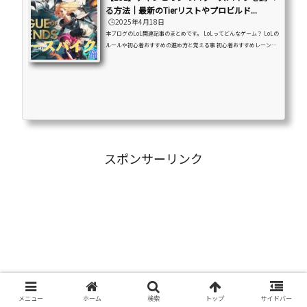
る方法｜最新のTierリストやプロビルド...
🕒️2025年4月18日
本ブログのLoL関連記事のまとめです。 LoLってどんなゲーム？ LoLの
ルールや初心者おすすめの進め方と覚える事 初心者おすすめレーンや
チャンピオンの紹介・解説などを紹介しています。はじめに「あのチ
ャンピオンのパワースパイクを調べる方法は？」「英語は読めないけ
ど何かいいサイトないの？」「LoLの攻略サイトはややこしい！」と
言う方向けに、チャンピオンのパワースパイクを調べる方法を画像付
きで丁寧に解説しています。初心者の方でも5分で確認出来るようにな
るので是非最後までお付き合いください！パワースパイクの解説...
スポンサーリンク
メニュー
ホーム
検索
トップ
サイドバー