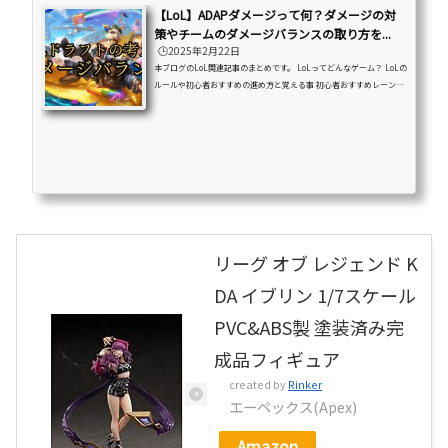
【LoL】ADAPダメージって何？ダメージの対
策やチームのダメージバランスの取り方を...
🕒️2025年2月22日
本ブログのLoL関連記事のまとめです。 LoLってどんなゲーム？ LoLの
ルールや初心者おすすめの進め方と覚える事 初心者おすすめレーンや
チャンピオンの紹介・解説などを紹介しています。はじめに「ADダメ
ージ、APダメージって何？」「バランスの良いチームってどんなチー
ム？」「ダメージバランスってどうやって考えるの？」この様な悩み
をお持ちの方は是非こちらの記事をお読みください！初心者の方にも
分かり易く画像付きで解説しています。 この記事では2つを解説してい
ます。 ADダメージとAPダメージについて バランスの...
リーグ オブ レジェンド K
DA イブリン 1/7スケール
PVC&ABS製 塗装済み完
成品フィギュア
created by
Rinker
エーペックス(Apex)
Amazon