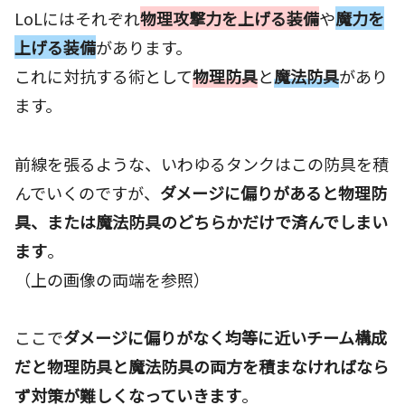
LoLにはそれぞれ
物理攻撃力を上げる装備
や
魔力を
上げる装備
があります。
これに対抗する術として
物理防具
と
魔法防具
があり
ます。
前線を張るような、いわゆるタンクはこの防具を積
んでいくのですが、
ダメージに偏りがあると物理防
具、または魔法防具のどちらかだけで済んでしまい
ます
。
（上の画像の両端を参照）
ここで
ダメージに偏りがなく均等に近いチーム構成
だと
物理防具と魔法防具の両方を積まなければなら
ず対策が難しくなっていきます
。