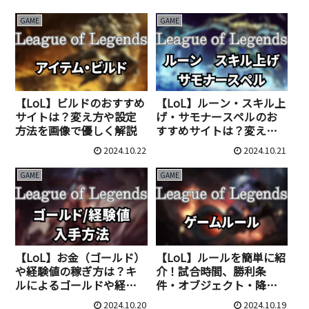
GAME
GAME
【LoL】ビルドのおすすめ
【LoL】ルーン・スキル上
サイトは？変え方や設定
げ・サモナースペルのお
方法を画像で優しく解説
すすめサイトは？変え方
や設定方法を画像で優し
2024.10.22
2024.10.21
く解説
GAME
GAME
【LoL】お金（ゴールド）
【LoL】ルールを簡単に紹
や経験値の稼ぎ方は？キ
介！試合時間、勝利条
ルによるゴールドや経験
件・オブジェクト・降参
値の仕組みも解説
の紹介もしています。
2024.10.20
2024.10.19