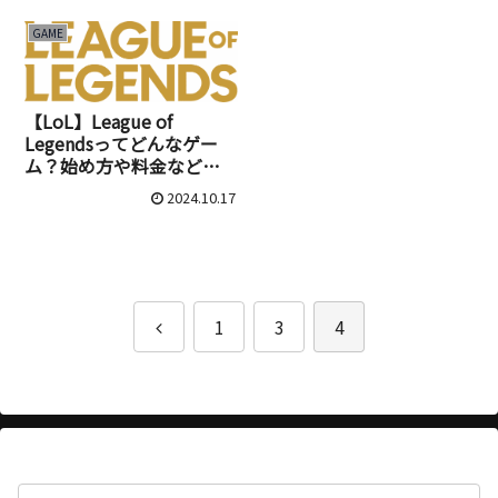
GAME
【LoL】League of
Legendsってどんなゲー
ム？始め方や料金などを
解説！
2024.10.17
前
1
3
4
へ