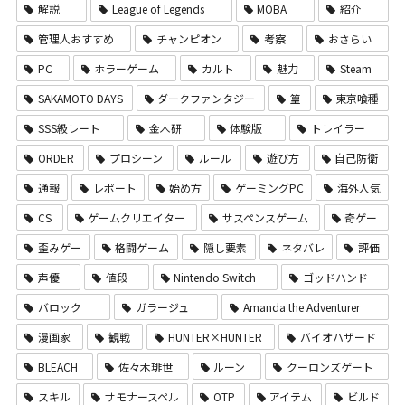
解説
League of Legends
MOBA
紹介
管理人おすすめ
チャンピオン
考察
おさらい
PC
ホラーゲーム
カルト
魅力
Steam
SAKAMOTO DAYS
ダークファンタジー
篁
東京喰種
SSS級レート
金木研
体験版
トレイラー
ORDER
プロシーン
ルール
遊び方
自己防衛
通報
レポート
始め方
ゲーミングPC
海外人気
CS
ゲームクリエイター
サスペンスゲーム
奇ゲー
歪みゲー
格闘ゲーム
隠し要素
ネタバレ
評価
声優
値段
Nintendo Switch
ゴッドハンド
バロック
ガラージュ
Amanda the Adventurer
漫画家
観戦
HUNTER×HUNTER
バイオハザード
BLEACH
佐々木琲世
ルーン
クーロンズゲート
スキル
サモナースペル
OTP
アイテム
ビルド