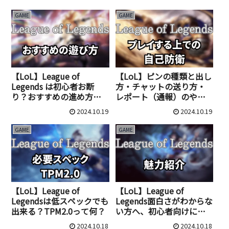
GAME
GAME
【LoL】League of
【LoL】ピンの種類と出し
Legends は初心者お断
方・チャットの送り方・
り？おすすめの進め方と
レポート（通報）のやり
覚える事
方
2024.10.19
2024.10.19
GAME
GAME
【LoL】League of
【LoL】League of
Legendsは低スペックでも
Legends面白さがわからな
出来る？TPM2.0って何？
い方へ、初心者向けに魅
力を紹介！
2024.10.18
2024.10.18