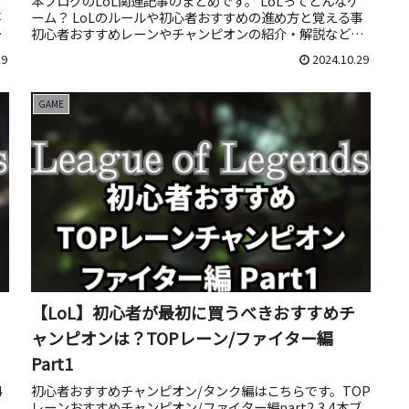
本ブログのLoL関連記事のまとめです。 LoLってどんなゲ
事
ーム？ LoLのルールや初心者おすすめの進め方と覚える事
を
初心者おすすめレーンやチャンピオンの紹介・解説などを
紹介して...
29
2024.10.29
GAME
【LoL】初心者が最初に買うべきおすすめチ
ャンピオンは？TOPレーン/ファイター編
Part1
4
初心者おすすめチャンピオン/タンク編はこちらです。TOP
レーンおすすめチャンピオン/ファイター編part2,3,4本ブ