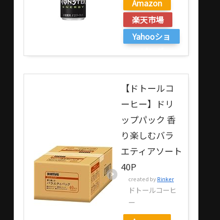
Amazon
楽天市場
Yahooショ
ッピング
【ドトールコ
ーヒー】ドリ
ップパック 香
り楽しむバラ
エティアソート
40P
created by
Rinker
ドトールコーヒ
ー