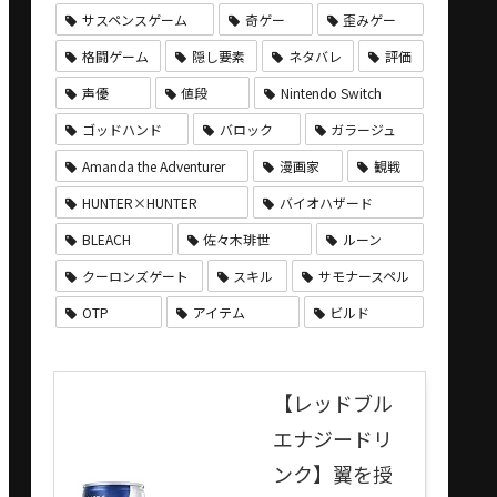
サスペンスゲーム
奇ゲー
歪みゲー
格闘ゲーム
隠し要素
ネタバレ
評価
声優
値段
Nintendo Switch
ゴッドハンド
バロック
ガラージュ
Amanda the Adventurer
漫画家
観戦
HUNTER×HUNTER
バイオハザード
BLEACH
佐々木琲世
ルーン
クーロンズゲート
スキル
サモナースペル
OTP
アイテム
ビルド
【レッドブル
エナジードリ
ンク】翼を授