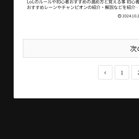
LoLのルールや初心者おすすめの進め方と覚える事 初心
おすすめレーンやチャンピオンの紹介・解説などを紹介
ています。はじめに前...
2024.10.
次
前
1
へ