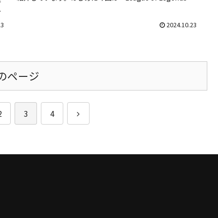
者
の初...
し
23
2024.10.23
のページ
次
2
3
4
へ