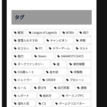
タグ
解説
League of Legends
MOBA
紹介
管理人おすすめ
チャンピオン
考察
おさらい
PC
ホラーゲーム
カルト
魅力
Steam
SAKAMOTO DAYS
ダークファンタジー
篁
東京喰種
SSS級レート
金木研
体験版
トレイラー
ORDER
プロシーン
ルール
遊び方
自己防衛
通報
レポート
始め方
ゲーミングPC
海外人気
CS
ゲームクリエイター