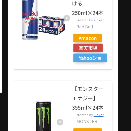
ける
250ml×24本
created by
Rinker
Red Bull
Amazon
楽天市場
Yahooショ
ッピング
【モンスター
エナジー】
355ml×24本
created by
Rinker
MONSTER